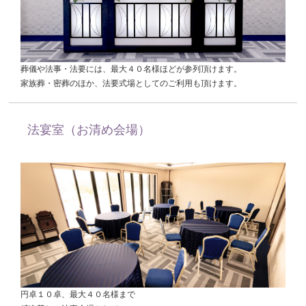
葬儀や法事・法要には、最大４０名様ほどが参列頂けます。
家族葬・密葬のほか、法要式場としてのご利用も頂けます。
法宴室（お清め会場）
円卓１０卓、最大４０名様まで