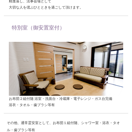
精進落し、法事会場として
大切な人を偲ぶひとときを過ごして頂けます。
特別室（御安置室付）
お布団２組付随 浴室・洗面台・冷蔵庫・電子レンジ・ガス台完備
浴衣・タオル・歯ブラシ等有
その他、通常霊安室として、お布団１組付随、シャワー室・浴衣・タオ
ル・歯ブラシ等有